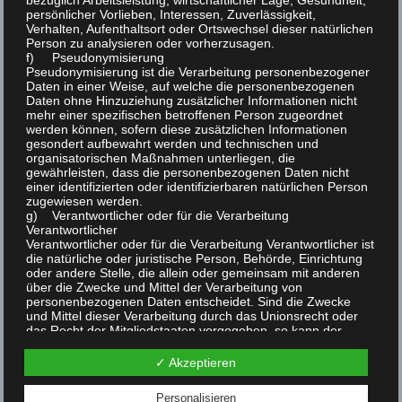
bezüglich Arbeitsleistung, wirtschaftlicher Lage, Gesundheit,
persönlicher Vorlieben, Interessen, Zuverlässigkeit,
Verhalten, Aufenthaltsort oder Ortswechsel dieser natürlichen
Person zu analysieren oder vorherzusagen.
f) Pseudonymisierung
Pseudonymisierung ist die Verarbeitung personenbezogener
Daten in einer Weise, auf welche die personenbezogenen
Daten ohne Hinzuziehung zusätzlicher Informationen nicht
AKTUELLES
mehr einer spezifischen betroffenen Person zugeordnet
werden können, sofern diese zusätzlichen Informationen
gesondert aufbewahrt werden und technischen und
Winterfest 2023
organisatorischen Maßnahmen unterliegen, die
gewährleisten, dass die personenbezogenen Daten nicht
einer identifizierten oder identifizierbaren natürlichen Person
zugewiesen werden.
g) Verantwortlicher oder für die Verarbeitung
Verantwortlicher
Emily – Das Jüngste Mitglied im Kleintierzuchtverein
Verantwortlicher oder für die Verarbeitung Verantwortlicher ist
P120
die natürliche oder juristische Person, Behörde, Einrichtung
oder andere Stelle, die allein oder gemeinsam mit anderen
über die Zwecke und Mittel der Verarbeitung von
Vereinspräsentation 2023
personenbezogenen Daten entscheidet. Sind die Zwecke
und Mittel dieser Verarbeitung durch das Unionsrecht oder
das Recht der Mitgliedstaaten vorgegeben, so kann der
Verantwortliche beziehungsweise können die bestimmten
Kriterien seiner Benennung nach dem Unionsrecht oder dem
✓ Akzeptieren
Bodenheimer Kerb 2023
Recht der Mitgliedstaaten vorgesehen werden.
h) Auftragsverarbeiter
Personalisieren