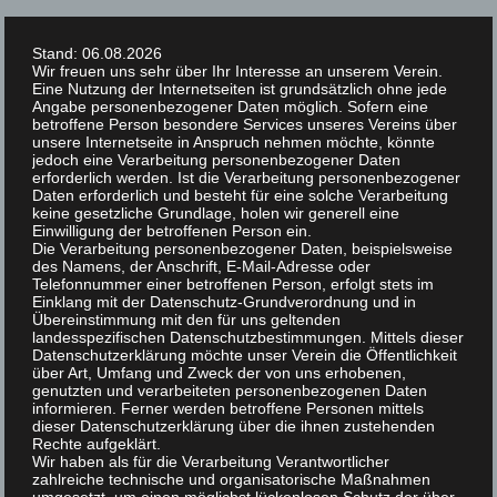
Springe
zum
Stand: 06.08.2026
Inhalt
Wir freuen uns sehr über Ihr Interesse an unserem Verein.
Eine Nutzung der Internetseiten ist grundsätzlich ohne jede
Angabe personenbezogener Daten möglich. Sofern eine
betroffene Person besondere Services unseres Vereins über
unsere Internetseite in Anspruch nehmen möchte, könnte
jedoch eine Verarbeitung personenbezogener Daten
erforderlich werden. Ist die Verarbeitung personenbezogener
Daten erforderlich und besteht für eine solche Verarbeitung
keine gesetzliche Grundlage, holen wir generell eine
Einwilligung der betroffenen Person ein.
Die Verarbeitung personenbezogener Daten, beispielsweise
des Namens, der Anschrift, E-Mail-Adresse oder
Suchen
Telefonnummer einer betroffenen Person, erfolgt stets im
nach:
MENÜ
Einklang mit der Datenschutz-Grundverordnung und in
Übereinstimmung mit den für uns geltenden
landesspezifischen Datenschutzbestimmungen. Mittels dieser
Datenschutzerklärung möchte unser Verein die Öffentlichkeit
über Art, Umfang und Zweck der von uns erhobenen,
gezüchtete Rassen
genutzten und verarbeiteten personenbezogenen Daten
informieren. Ferner werden betroffene Personen mittels
dieser Datenschutzerklärung über die ihnen zustehenden
Rechte aufgeklärt.
Wir haben als für die Verarbeitung Verantwortlicher
zahlreiche technische und organisatorische Maßnahmen
Zgm Becker