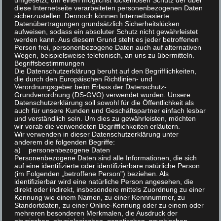
umgesetzt, um einen möglichst lückenlosen Schutz der über
diese Internetseite verarbeiteten personenbezogenen Daten
sicherzustellen. Dennoch können Internetbasierte
Farbenzwerge Marderfarbig
Datenübertragungen grundsätzlich Sicherheitslücken
aufweisen, sodass ein absoluter Schutz nicht gewährleistet
Appenzeller Spitzhauben
werden kann. Aus diesem Grund steht es jeder betroffenen
Altsteierer
Person frei, personenbezogene Daten auch auf alternativen
Wegen, beispielsweise telefonisch, an uns zu übermitteln.
Zwergenten blau-wildfarbig / silber-wildfarbig
Begriffsbestimmungen
Die Datenschutzerklärung beruht auf den Begrifflichkeiten,
Ziervögel
die durch den Europäischen Richtlinien- und
Verordnungsgeber beim Erlass der Datenschutz-
Grundverordnung (DS-GVO) verwendet wurden. Unsere
Zgm Deutsch Hofmann
Datenschutzerklärung soll sowohl für die Öffentlichkeit als
auch für unsere Kunden und Geschäftspartner einfach lesbar
und verständlich sein. Um dies zu gewährleisten, möchten
wir vorab die verwendeten Begrifflichkeiten erläutern.
Zwergwidder wildfarbig
Wir verwenden in dieser Datenschutzerklärung unter
Zwerg Sundheimer
anderem die folgenden Begriffe:
a) personenbezogene Daten
Zwergenten blau-gelb / weiß / wildfarbig
Personenbezogene Daten sind alle Informationen, die sich
auf eine identifizierte oder identifizierbare natürliche Person
(im Folgenden „betroffene Person") beziehen. Als
Sören Stein
identifizierbar wird eine natürliche Person angesehen, die
direkt oder indirekt, insbesondere mittels Zuordnung zu einer
Kennung wie einem Namen, zu einer Kennnummer, zu
Standortdaten, zu einer Online-Kennung oder zu einem oder
Kleinsilber hell
mehreren besonderen Merkmalen, die Ausdruck der