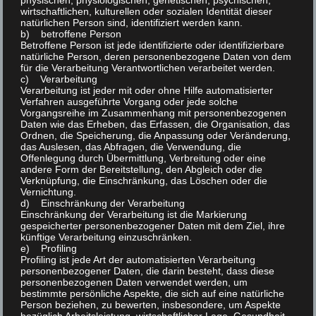
Arabische Trommeltauben weiß
physischen, physiologischen, genetischen, psychischen,
wirtschaftlichen, kulturellen oder sozialen Identität dieser
Gimpeltaube Goldgimpel Blauflügel
natürlichen Person sind, identifiziert werden kann.
b) betroffene Person
Zwergenten schwarz
Betroffene Person ist jede identifizierte oder identifizierbare
natürliche Person, deren personenbezogene Daten von dem
für die Verarbeitung Verantwortlichen verarbeitet werden.
Heiko Speth
c) Verarbeitung
Verarbeitung ist jeder mit oder ohne Hilfe automatisierter
Verfahren ausgeführte Vorgang oder jede solche
Vorgangsreihe im Zusammenhang mit personenbezogenen
Sebright gold-schwarz / silber-schwarz
Daten wie das Erheben, das Erfassen, die Organisation, das
Lockentauben weiß
Ordnen, die Speicherung, die Anpassung oder Veränderung,
das Auslesen, das Abfragen, die Verwendung, die
Japanische Wachteln wildfarbig
Offenlegung durch Übermittlung, Verbreitung oder eine
andere Form der Bereitstellung, den Abgleich oder die
Verknüpfung, die Einschränkung, das Löschen oder die
Björn Speth
Vernichtung.
d) Einschränkung der Verarbeitung
Einschränkung der Verarbeitung ist die Markierung
gespeicherter personenbezogener Daten mit dem Ziel, ihre
Bantam schwarz
künftige Verarbeitung einzuschränken.
Portugiesische Tümmler dominant rot
e) Profiling
Profiling ist jede Art der automatisierten Verarbeitung
Japanische Wachteln silber-wildfarbig
personenbezogener Daten, die darin besteht, dass diese
personenbezogenen Daten verwendet werden, um
bestimmte persönliche Aspekte, die sich auf eine natürliche
Person beziehen, zu bewerten, insbesondere, um Aspekte