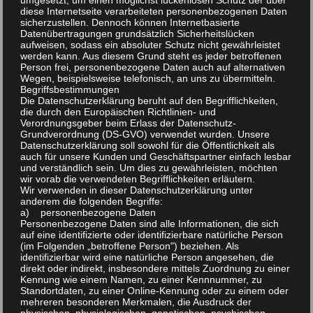
umgesetzt, um einen möglichst lückenlosen Schutz der über
20.03.2026
 - 
07.08.2026
V
A
diese Internetseite verarbeiteten personenbezogenen Daten
L
sicherzustellen. Dennoch können Internetbasierte
e
D
I
n
Datenübertragungen grundsätzlich Sicherheitslücken
März 2026
aufweisen, sodass ein absoluter Schutz nicht gewährleistet
S
a
r
s
werden kann. Aus diesem Grund steht es jeder betroffenen
T
t
Person frei, personenbezogene Daten auch auf alternativen
20 März - 19:00
a
FR.
E
Wegen, beispielsweise telefonisch, an uns zu übermitteln.
20
i
u
Jahreshauptversammlung
Begriffsbestimmungen
n
Die Datenschutzerklärung beruht auf den Begrifflichkeiten,
m
c
Vereinsheim "Zur Hasenklause“ Restaurant Caspian
s
die durch den Europäischen Richtlinien- und
oder Parzelle 6
Seurreallee 1, Bodenheim
w
Verordnungsgeber beim Erlass der Datenschutz-
h
t
Grundverordnung (DS-GVO) verwendet wurden. Unsere
ä
Datenschutzerklärung soll sowohl für die Öffentlichkeit als
a
t
auch für unsere Kunden und Geschäftspartner einfach lesbar
h
und verständlich sein. Um dies zu gewährleisten, möchten
l
e
wir vorab die verwendeten Begrifflichkeiten erläutern.
l
Wir verwenden in dieser Datenschutzerklärung unter
t
e
anderem die folgenden Begriffe:
n
a) personenbezogene Daten
u
VORHERIGE
Heute
Veranstal
n
Nächste
Personenbezogene Daten sind alle Informationen, die sich
-
VERANSTALTUNGEN
auf eine identifizierte oder identifizierbare natürliche Person
.
n
(im Folgenden „betroffene Person") beziehen. Als
N
identifizierbar wird eine natürliche Person angesehen, die
g
KALENDER ABONNIEREN
direkt oder indirekt, insbesondere mittels Zuordnung zu einer
a
A
Kennung wie einem Namen, zu einer Kennnummer, zu
Standortdaten, zu einer Online-Kennung oder zu einem oder
n
v
mehreren besonderen Merkmalen, die Ausdruck der