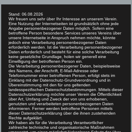
Springe
zum
Stand: 06.08.2026
Inhalt
Wir freuen uns sehr über Ihr Interesse an unserem Verein.
Eine Nutzung der Internetseiten ist grundsätzlich ohne jede
Angabe personenbezogener Daten möglich. Sofern eine
betroffene Person besondere Services unseres Vereins über
unsere Internetseite in Anspruch nehmen möchte, könnte
jedoch eine Verarbeitung personenbezogener Daten
erforderlich werden. Ist die Verarbeitung personenbezogener
Daten erforderlich und besteht für eine solche Verarbeitung
keine gesetzliche Grundlage, holen wir generell eine
Einwilligung der betroffenen Person ein.
Die Verarbeitung personenbezogener Daten, beispielsweise
des Namens, der Anschrift, E-Mail-Adresse oder
Suchen
Telefonnummer einer betroffenen Person, erfolgt stets im
nach:
MENÜ
Einklang mit der Datenschutz-Grundverordnung und in
Übereinstimmung mit den für uns geltenden
landesspezifischen Datenschutzbestimmungen. Mittels dieser
Datenschutzerklärung möchte unser Verein die Öffentlichkeit
über Art, Umfang und Zweck der von uns erhobenen,
genutzten und verarbeiteten personenbezogenen Daten
informieren. Ferner werden betroffene Personen mittels
dieser Datenschutzerklärung über die ihnen zustehenden
Rechte aufgeklärt.
Wir haben als für die Verarbeitung Verantwortlicher
zahlreiche technische und organisatorische Maßnahmen