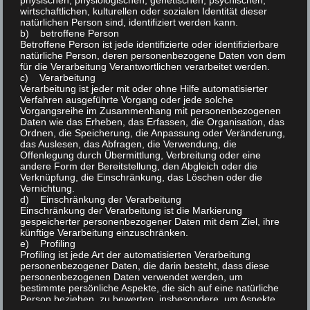
physischen, physiologischen, genetischen, psychischen,
s
wirtschaftlichen, kulturellen oder sozialen Identität dieser
i
natürlichen Person sind, identifiziert werden kann.
i
b) betroffene Person
g
Betroffene Person ist jede identifizierte oder identifizierbare
c
natürliche Person, deren personenbezogene Daten von dem
a
für die Verarbeitung Verantwortlichen verarbeitet werden.
h
c) Verarbeitung
t
Verarbeitung ist jeder mit oder ohne Hilfe automatisierter
t
Verfahren ausgeführte Vorgang oder jede solche
i
Vorgangsreihe im Zusammenhang mit personenbezogenen
e
Daten wie das Erheben, das Erfassen, die Organisation, das
n
o
Ordnen, die Speicherung, die Anpassung oder Veränderung,
das Auslesen, das Abfragen, die Verwendung, die
-
Offenlegung durch Übermittlung, Verbreitung oder eine
n
AKTUELLES
andere Form der Bereitstellung, den Abgleich oder die
N
Verknüpfung, die Einschränkung, das Löschen oder die
Vernichtung.
Winterfest 2023
a
d) Einschränkung der Verarbeitung
Einschränkung der Verarbeitung ist die Markierung
v
gespeicherter personenbezogener Daten mit dem Ziel, ihre
künftige Verarbeitung einzuschränken.
i
e) Profiling
Profiling ist jede Art der automatisierten Verarbeitung
Emily – Das Jüngste Mitglied im Kleintierzuchtverein
g
personenbezogener Daten, die darin besteht, dass diese
P120
personenbezogenen Daten verwendet werden, um
a
bestimmte persönliche Aspekte, die sich auf eine natürliche
t
Person beziehen, zu bewerten, insbesondere, um Aspekte
Vereinspräsentation 2023