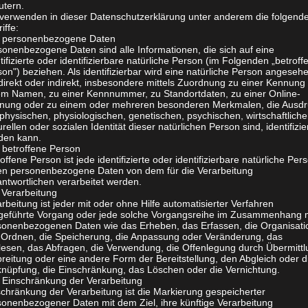
utern.
 verwenden in dieser Datenschutzerklärung unter anderem die folgend
iffe:
personenbezogene Daten
sonenbezogene Daten sind alle Informationen, die sich auf eine
tifizierte oder identifizierbare natürliche Person (im Folgenden „betroff
on") beziehen. Als identifizierbar wird eine natürliche Person angeseh
direkt oder indirekt, insbesondere mittels Zuordnung zu einer Kennung
em Namen, zu einer Kennnummer, zu Standortdaten, zu einer Online-
nung oder zu einem oder mehreren besonderen Merkmalen, die Ausdr
physischen, physiologischen, genetischen, psychischen, wirtschaftliche
urellen oder sozialen Identität dieser natürlichen Person sind, identifizie
den kann.
betroffene Person
offene Person ist jede identifizierte oder identifizierbare natürliche Per
en personenbezogene Daten von dem für die Verarbeitung
ntwortlichen verarbeitet werden.
Verarbeitung
rbeitung ist jeder mit oder ohne Hilfe automatisierter Verfahren
geführte Vorgang oder jede solche Vorgangsreihe im Zusammenhang 
sonenbezogenen Daten wie das Erheben, das Erfassen, die Organisati
 Ordnen, die Speicherung, die Anpassung oder Veränderung, das
lesen, das Abfragen, die Verwendung, die Offenlegung durch Übermittl
reitung oder eine andere Form der Bereitstellung, den Abgleich oder d
knüpfung, die Einschränkung, das Löschen oder die Vernichtung.
Einschränkung der Verarbeitung
schränkung der Verarbeitung ist die Markierung gespeicherter
sonenbezogener Daten mit dem Ziel, ihre künftige Verarbeitung