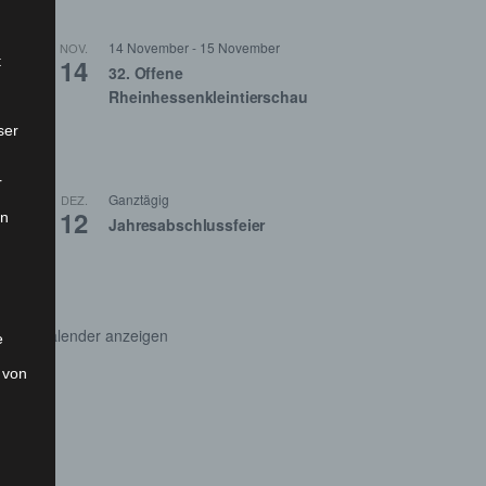
14 November
-
15 November
NOV.
t
14
32. Offene
Rheinhessenkleintierschau
ser
r
Ganztägig
DEZ.
12
on
Jahresabschlussfeier
Kalender anzeigen
e
 von