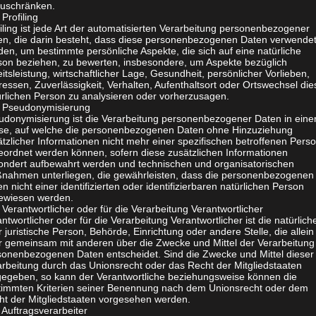
zuschränken.
Profiling
iling ist jede Art der automatisierten Verarbeitung personenbezogener
en, die darin besteht, dass diese personenbezogenen Daten verwende
en, um bestimmte persönliche Aspekte, die sich auf eine natürliche
son beziehen, zu bewerten, insbesondere, um Aspekte bezüglich
itsleistung, wirtschaftlicher Lage, Gesundheit, persönlicher Vorlieben,
ressen, Zuverlässigkeit, Verhalten, Aufenthaltsort oder Ortswechsel die
ürlichen Person zu analysieren oder vorherzusagen.
Pseudonymisierung
udonymisierung ist die Verarbeitung personenbezogener Daten in eine
se, auf welche die personenbezogenen Daten ohne Hinzuziehung
tzlicher Informationen nicht mehr einer spezifischen betroffenen Pers
eordnet werden können, sofern diese zusätzlichen Informationen
ondert aufbewahrt werden und technischen und organisatorischen
nahmen unterliegen, die gewährleisten, dass die personenbezogenen
n nicht einer identifizierten oder identifizierbaren natürlichen Person
ewiesen werden.
erantwortlicher oder für die Verarbeitung Verantwortlicher
ntwortlicher oder für die Verarbeitung Verantwortlicher ist die natürlich
 juristische Person, Behörde, Einrichtung oder andere Stelle, die allein
r gemeinsam mit anderen über die Zwecke und Mittel der Verarbeitung
sonenbezogenen Daten entscheidet. Sind die Zwecke und Mittel dieser
arbeitung durch das Unionsrecht oder das Recht der Mitgliedstaaten
gegeben, so kann der Verantwortliche beziehungsweise können die
timmten Kriterien seiner Benennung nach dem Unionsrecht oder dem
ht der Mitgliedstaaten vorgesehen werden.
Auftragsverarbeiter