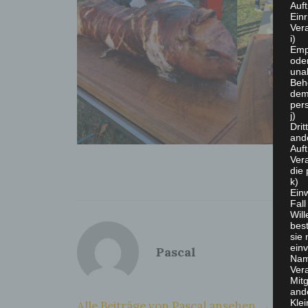
Auft
Ein
Vera
i) 
Empf
ode
unab
Beh
dem
per
j) 
Drit
and
Auf
Vera
die
k) 
Einw
Fal
Wil
best
sie
einv
Pascal
Name
Ver
Mit
and
Kle
Alle Beiträge von Pascal ansehen →