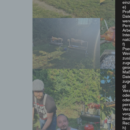
ein
e) 
Prof
Dat
werd
Per
Arbe
Inte
nat
f) 
Pse
Wei
zusä
zug
ges
Maß
Date
zug
g) V
Vera
oder
ode
per
Ver
vor
bes
Rec
h) 