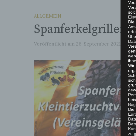
Ver
Ver
solc
ALLGEMEIN
Einw
Die
Spanferkelgrillen 
Ans
erf
Übe
Dat
Veröffentlicht
am
26. September 2021
von
P
Ver
gen
wer
ihn
Wir 
org
Sch
sic
grun
gew
Per
beis
Beg
Die 
Eur
Dat
Date
Kun
zu g