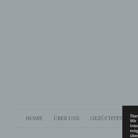
Springe
zum
Inhalt
Sta
HOME
ÜBER UNS
GEZÜCHTETE RAS
Wir
Int
mög
übe