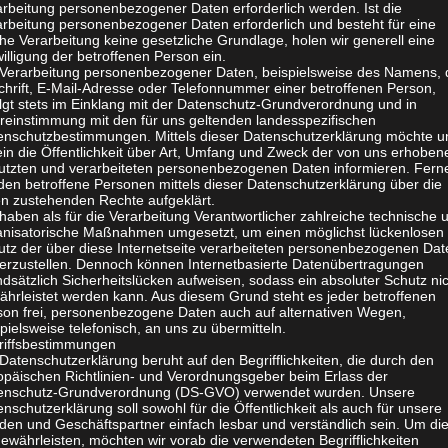
arbeitung personenbezogener Daten erforderlich werden. Ist die
arbeitung personenbezogener Daten erforderlich und besteht für eine
he Verarbeitung keine gesetzliche Grundlage, holen wir generell eine
illigung der betroffenen Person ein.
 Verarbeitung personenbezogener Daten, beispielsweise des Namens, 
2021
chrift, E-Mail-Adresse oder Telefonnummer einer betroffenen Person,
olgt stets im Einklang mit der Datenschutz-Grundverordnung und in
reinstimmung mit den für uns geltenden landesspezifischen
enschutzbestimmungen. Mittels dieser Datenschutzerklärung möchte u
ascal
ein die Öffentlichkeit über Art, Umfang und Zweck der von uns erhoben
utzten und verarbeiteten personenbezogenen Daten informieren. Fern
den betroffene Personen mittels dieser Datenschutzerklärung über die
en zustehenden Rechte aufgeklärt.
haben als für die Verarbeitung Verantwortlicher zahlreiche technische 
anisatorische Maßnahmen umgesetzt, um einen möglichst lückenlosen
utz der über diese Internetseite verarbeiteten personenbezogenen Dat
herzustellen. Dennoch können Internetbasierte Datenübertragungen
dsätzlich Sicherheitslücken aufweisen, sodass ein absoluter Schutz ni
ährleistet werden kann. Aus diesem Grund steht es jeder betroffenen
son frei, personenbezogene Daten auch auf alternativen Wegen,
pielsweise telefonisch, an uns zu übermitteln.
riffsbestimmungen
Datenschutzerklärung beruht auf den Begrifflichkeiten, die durch den
opäischen Richtlinien- und Verordnungsgeber beim Erlass der
enschutz-Grundverordnung (DS-GVO) verwendet wurden. Unsere
nschutzerklärung soll sowohl für die Öffentlichkeit als auch für unsere
den und Geschäftspartner einfach lesbar und verständlich sein. Um di
ewährleisten, möchten wir vorab die verwendeten Begrifflichkeiten