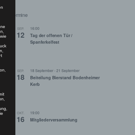
en
Termine
ene
16:00
SEP.
en,
12
Tag der offenen Tür /
 wie
Spanferkelfest
uck
n,
rt
son,
18 September
-
21 September
SEP.
18
Beiteilung Bierstand Bodenheimer
Kerb
mit
on,
ung,
19:00
OKT.
ie
16
Mitgliederversammlung