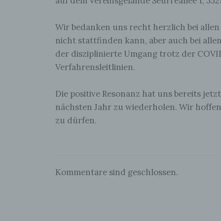
auf dem Vereinsgelände Seurreallee 1, 55
nutz
mög
Mit
Wir bedanken uns recht herzlich bei allen
Int
uns,
nicht stattfinden kann, aber auch bei all
wie
Verw
der disziplinierte Umgang trotz der COVI
Inte
Bes
Verfahrensleitlinien.
der
abg
eine
Die positive Resonanz hat uns bereits jetz
ein 
Die
nächsten Jahr zu wiederholen. Wir hoffe
Inte
zu dürfen.
Int
wid
Int
alle
Set
nich
Erf
Kommentare sind geschlossen.
Die 
bet
all
Inf
kön
zug