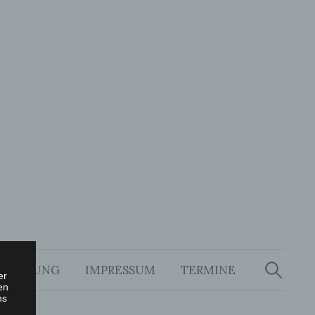
Suchen
nach:
RKLÄRUNG
IMPRESSUM
TERMINE
er
en
ns