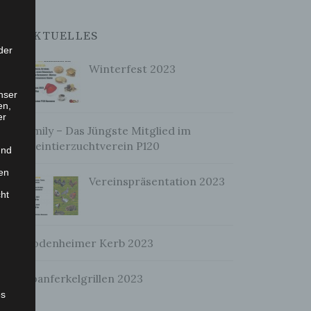
AKTUELLES
der
Winterfest 2023
nser
en,
er
Emily – Das Jüngste Mitglied im
Kleintierzuchtverein P120
und
en
Vereinspräsentation 2023
cht
Bodenheimer Kerb 2023
Spanferkelgrillen 2023
es