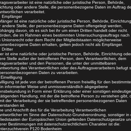
ragsverarbeiter ist eine natürliche oder juristische Person, Behörde,
richtung oder andere Stelle, die personenbezogene Daten im Auftrag d
ntwortlichen verarbeitet.
Empfänger
änger ist eine natürliche oder juristische Person, Behörde, Einrichtun
r andere Stelle, der personenbezogene Daten offengelegt werden,
hängig davon, ob es sich bei ihr um einen Dritten handelt oder nicht.
örden, die im Rahmen eines bestimmten Untersuchungsauftrags nach
 Unionsrecht oder dem Recht der Mitgliedstaaten möglicherweise
sonenbezogene Daten erhalten, gelten jedoch nicht als Empfänger.
Dritter
ter ist eine natürliche oder juristische Person, Behörde, Einrichtung ode
ere Stelle außer der betroffenen Person, dem Verantwortlichen, dem
tragsverarbeiter und den Personen, die unter der unmittelbaren
ntwortung des Verantwortlichen oder des Auftragsverarbeiters befugt s
 personenbezogenen Daten zu verarbeiten.
Einwilligung
illigung ist jede von der betroffenen Person freiwillig für den bestimmt
l in informierter Weise und unmissverständlich abgegebene
lensbekundung in Form einer Erklärung oder einer sonstigen eindeutig
ätigenden Handlung, mit der die betroffene Person zu verstehen gibt, 
 mit der Verarbeitung der sie betreffenden personenbezogenen Daten
erstanden ist.
 und Anschrift des für die Verarbeitung Verantwortlichen
antwortlicher im Sinne der Datenschutz-Grundverordnung, sonstiger in
gliedstaaten der Europäischen Union geltenden Datenschutzgesetze u
erer Bestimmungen mit datenschutzrechtlichem Charakter ist die:
intierzuchtverein P120 Bodenheim