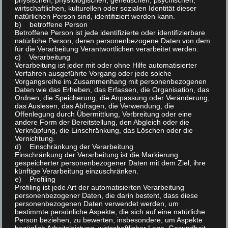
physischen, physiologischen, genetischen, psychischen,
Ende:
wirtschaftlichen, kulturellen oder sozialen Identität dieser
natürlichen Person sind, identifiziert werden kann.
15 November
b) betroffene Person
Betroffene Person ist jede identifizierte oder identifizierbare
Veranstaltungskategorie:
natürliche Person, deren personenbezogene Daten von dem
für die Verarbeitung Verantwortlichen verarbeitet werden.
Öffentlich
c) Verarbeitung
Verarbeitung ist jeder mit oder ohne Hilfe automatisierter
Verfahren ausgeführte Vorgang oder jede solche
Vorgangsreihe im Zusammenhang mit personenbezogenen
Daten wie das Erheben, das Erfassen, die Organisation, das
Ordnen, die Speicherung, die Anpassung oder Veränderung,
das Auslesen, das Abfragen, die Verwendung, die
Offenlegung durch Übermittlung, Verbreitung oder eine
andere Form der Bereitstellung, den Abgleich oder die
Verknüpfung, die Einschränkung, das Löschen oder die
Vernichtung.
d) Einschränkung der Verarbeitung
Einschränkung der Verarbeitung ist die Markierung
gespeicherter personenbezogener Daten mit dem Ziel, ihre
künftige Verarbeitung einzuschränken.
e) Profiling
Profiling ist jede Art der automatisierten Verarbeitung
personenbezogener Daten, die darin besteht, dass diese
personenbezogenen Daten verwendet werden, um
bestimmte persönliche Aspekte, die sich auf eine natürliche
Person beziehen, zu bewerten, insbesondere, um Aspekte