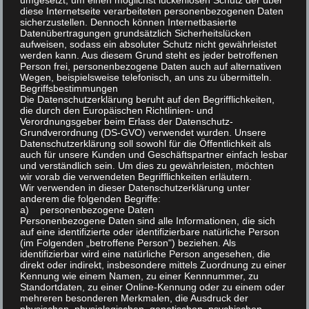
32. Offene
umgesetzt, um einen möglichst lückenlosen Schutz der über
diese Internetseite verarbeiteten personenbezogenen Daten
Rheinhessenkleintierschau
sicherzustellen. Dennoch können Internetbasierte
Datenübertragungen grundsätzlich Sicherheitslücken
aufweisen, sodass ein absoluter Schutz nicht gewährleistet
werden kann. Aus diesem Grund steht es jeder betroffenen
Person frei, personenbezogene Daten auch auf alternativen
14 November
-
15 November
Wegen, beispielsweise telefonisch, an uns zu übermitteln.
Begriffsbestimmungen
Die Datenschutzerklärung beruht auf den Begrifflichkeiten,
die durch den Europäischen Richtlinien- und
Verordnungsgeber beim Erlass der Datenschutz-
Grundverordnung (DS-GVO) verwendet wurden. Unsere
Datenschutzerklärung soll sowohl für die Öffentlichkeit als
ZUM KALENDER
auch für unsere Kunden und Geschäftspartner einfach lesbar
HINZUFÜGEN
und verständlich sein. Um dies zu gewährleisten, möchten
wir vorab die verwendeten Begrifflichkeiten erläutern.
Wir verwenden in dieser Datenschutzerklärung unter
anderem die folgenden Begriffe:
a) personenbezogene Daten
Personenbezogene Daten sind alle Informationen, die sich
auf eine identifizierte oder identifizierbare natürliche Person
(im Folgenden „betroffene Person") beziehen. Als
identifizierbar wird eine natürliche Person angesehen, die
DETAILS
direkt oder indirekt, insbesondere mittels Zuordnung zu einer
Beginn:
Kennung wie einem Namen, zu einer Kennnummer, zu
Standortdaten, zu einer Online-Kennung oder zu einem oder
14 November
mehreren besonderen Merkmalen, die Ausdruck der