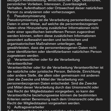
bezüglich Arbeitsleistung, wirtschaftlicher Lage, Gesundheit,
VERANSTALTUNGSORT
persönlicher Vorlieben, Interessen, Zuverlässigkeit,
Verhalten, Aufenthaltsort oder Ortswechsel dieser natürlichen
Sport- und Festhalle Bodenheim.
Person zu analysieren oder vorherzusagen.
f) Pseudonymisierung
Laubenheimer Straße
Pseudonymisierung ist die Verarbeitung personenbezogener
Bodenheim
Daten in einer Weise, auf welche die personenbezogenen
,
55294
Google Karte anzeigen
Daten ohne Hinzuziehung zusätzlicher Informationen nicht
mehr einer spezifischen betroffenen Person zugeordnet
werden können, sofern diese zusätzlichen Informationen
gesondert aufbewahrt werden und technischen und
organisatorischen Maßnahmen unterliegen, die
gewährleisten, dass die personenbezogenen Daten nicht
einer identifizierten oder identifizierbaren natürlichen Person
Mitgliederversammlung
Jahresabschlussfeier
zugewiesen werden.
g) Verantwortlicher oder für die Verarbeitung
Verantwortlicher
Verantwortlicher oder für die Verarbeitung Verantwortlicher ist
die natürliche oder juristische Person, Behörde, Einrichtung
oder andere Stelle, die allein oder gemeinsam mit anderen
über die Zwecke und Mittel der Verarbeitung von
personenbezogenen Daten entscheidet. Sind die Zwecke
und Mittel dieser Verarbeitung durch das Unionsrecht oder
Schreib einen Kommentar
das Recht der Mitgliedstaaten vorgegeben, so kann der
Verantwortliche beziehungsweise können die bestimmten
Kriterien seiner Benennung nach dem Unionsrecht oder dem
Deine E-Mail-Adresse wird nicht veröffentlicht.
Recht der Mitgliedstaaten vorgesehen werden.
h) Auftragsverarbeiter
Erforderliche Felder sind mit
*
markiert