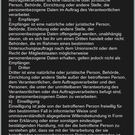
Auftragsverarbeiter ist eine natürliche oder juristische
Person, Behörde, Einrichtung oder andere Stelle, die
personenbezogene Daten im Auftrag des Verantwortlichen
verarbeitet.
i) Empfänger
Empfänger ist eine natürliche oder juristische Person,
Behörde, Einrichtung oder andere Stelle, der
personenbezogene Daten offengelegt werden, unabhängig
davon, ob es sich bei ihr um einen Dritten handelt oder nicht.
Behörden, die im Rahmen eines bestimmten
Untersuchungsauftrags nach dem Unionsrecht oder dem
Recht der Mitgliedstaaten möglicherweise
personenbezogene Daten erhalten, gelten jedoch nicht als
Empfänger.
j) Dritter
Dritter ist eine natürliche oder juristische Person, Behörde,
Einrichtung oder andere Stelle außer der betroffenen Person,
dem Verantwortlichen, dem Auftragsverarbeiter und den
Personen, die unter der unmittelbaren Verantwortung des
NAME
*
Verantwortlichen oder des Auftragsverarbeiters befugt sind,
die personenbezogenen Daten zu verarbeiten.
k) Einwilligung
Einwilligung ist jede von der betroffenen Person freiwillig für
den bestimmten Fall in informierter Weise und
unmissverständlich abgegebene Willensbekundung in Form
E-MAIL-ADRESSE
*
einer Erklärung oder einer sonstigen eindeutigen
bestätigenden Handlung, mit der die betroffene Person zu
verstehen gibt, dass sie mit der Verarbeitung der sie