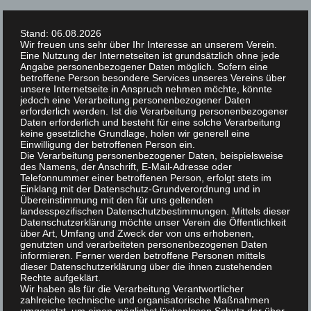
Springe
zum
Stand: 06.08.2026
Inhalt
Wir freuen uns sehr über Ihr Interesse an unserem Verein.
Eine Nutzung der Internetseiten ist grundsätzlich ohne jede
Angabe personenbezogener Daten möglich. Sofern eine
betroffene Person besondere Services unseres Vereins über
unsere Internetseite in Anspruch nehmen möchte, könnte
jedoch eine Verarbeitung personenbezogener Daten
erforderlich werden. Ist die Verarbeitung personenbezogener
Daten erforderlich und besteht für eine solche Verarbeitung
keine gesetzliche Grundlage, holen wir generell eine
Einwilligung der betroffenen Person ein.
Die Verarbeitung personenbezogener Daten, beispielsweise
des Namens, der Anschrift, E-Mail-Adresse oder
Suchen
Telefonnummer einer betroffenen Person, erfolgt stets im
nach:
MENÜ
Einklang mit der Datenschutz-Grundverordnung und in
Übereinstimmung mit den für uns geltenden
landesspezifischen Datenschutzbestimmungen. Mittels dieser
Datenschutzerklärung möchte unser Verein die Öffentlichkeit
über Art, Umfang und Zweck der von uns erhobenen,
genutzten und verarbeiteten personenbezogenen Daten
informieren. Ferner werden betroffene Personen mittels
dieser Datenschutzerklärung über die ihnen zustehenden
« Alle Veranstaltungen
Rechte aufgeklärt.
Wir haben als für die Verarbeitung Verantwortlicher
zahlreiche technische und organisatorische Maßnahmen